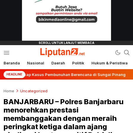
Beranda
Nasional
Daerah
Politik
Hukum & Peristiwa
liputan24.net
gkap Kasus Pembunuhan Berencana di Sungai Pinang
HEADLINE
Home
Uncategorized
BANJARBARU – Polres Banjarbaru
menorehkan prestasi
membanggakan dengan meraih
peringkat ketiga dalam ajang