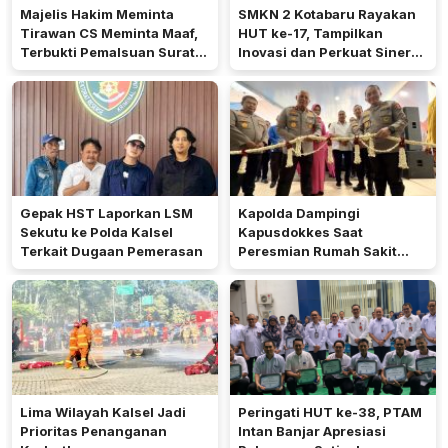
Majelis Hakim Meminta
SMKN 2 Kotabaru Rayakan
Tirawan CS Meminta Maaf,
HUT ke-17, Tampilkan
Terbukti Pemalsuan Surat
Inovasi dan Perkuat Sinergi
Tanah di Lahan PT AGM
dengan Masyarakat
Gepak HST Laporkan LSM
Kapolda Dampingi
Sekutu ke Polda Kalsel
Kapusdokkes Saat
Terkait Dugaan Pemerasan
Peresmian Rumah Sakit
Bhayangkara Dr Yusuf
Wibisono Banjarbaru
Lima Wilayah Kalsel Jadi
Peringati HUT ke-38, PTAM
Prioritas Penanganan
Intan Banjar Apresiasi