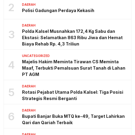
2
DAERAH
Polisi Gadungan Perdaya Kekasih
DAERAH
3
Polda Kalsel Musnahkan 172,4 Kg Sabu dan
Ekstasi: Selamatkan 863 Ribu Jiwa dan Hemat
Biaya Rehab Rp. 4,3 Triliun
UNCATEGORIZED
4
Majelis Hakim Meminta Tirawan CS Meminta
Maaf, Terbukti Pemalsuan Surat Tanah di Lahan
PT AGM
DAERAH
5
Rotasi Pejabat Utama Polda Kalsel: Tiga Posisi
Strategis Resmi Berganti
DAERAH
6
Bupati Banjar Buka MTQ ke-49, Target Lahirkan
Qari dan Qariah Terbaik
DAERAH