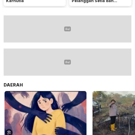
Karhutla
Pelanggan Setia dan
Karyawan 20 Tahun
Mengabdi
DAERAH