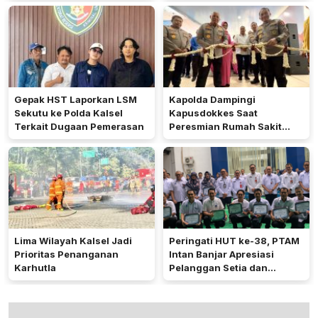
Gepak HST Laporkan LSM
Kapolda Dampingi
Sekutu ke Polda Kalsel
Kapusdokkes Saat
Terkait Dugaan Pemerasan
Peresmian Rumah Sakit
Bhayangkara Dr Yusuf
Wibisono Banjarbaru
Lima Wilayah Kalsel Jadi
Peringati HUT ke-38, PTAM
Prioritas Penanganan
Intan Banjar Apresiasi
Karhutla
Pelanggan Setia dan
Karyawan 20 Tahun
Mengabdi