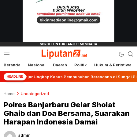
Beranda
Nasional
Daerah
Politik
Hukum & Peristiwa
liputan24.net
s Banjar Ungkap Kasus Pembunuhan Berencana di Sungai Pinang
HEADLINE
Home
Uncategorized
Polres Banjarbaru Gelar Sholat
Ghaib dan Doa Bersama, Suarakan
Harapan Indonesia Damai
admin