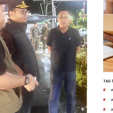
TAG 
#
#
#