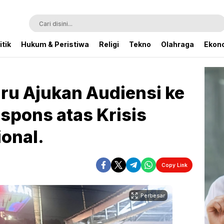
itik
Hukum & Peristiwa
Religi
Tekno
Olahraga
Ekono
u Ajukan Audiensi ke
spons atas Krisis
onal.
Copy Link
Perbesar