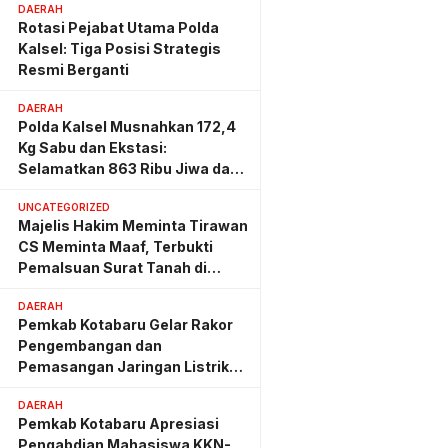
DAERAH
Rotasi Pejabat Utama Polda
Kalsel: Tiga Posisi Strategis
Resmi Berganti
DAERAH
Polda Kalsel Musnahkan 172,4
Kg Sabu dan Ekstasi:
Selamatkan 863 Ribu Jiwa dan
Hemat Biaya Rehab Rp. 4,3
UNCATEGORIZED
Triliun
Majelis Hakim Meminta Tirawan
CS Meminta Maaf, Terbukti
Pemalsuan Surat Tanah di
Lahan PT AGM
DAERAH
Pemkab Kotabaru Gelar Rakor
Pengembangan dan
Pemasangan Jaringan Listrik
PLN
DAERAH
Pemkab Kotabaru Apresiasi
Pengabdian Mahasiswa KKN-