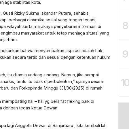
jaga stabilitas kota.
, Gusti Rizky Sukma Iskandar Putera, sehabis
i berbagai dinamika sosial yang tengah terjadi,
8
pa wilayah serta maraknya penyebaran informasi di
mengimbau masyarakat untuk tetap menjaga situasi yang
njarbaru.
9
nekankan bahwa menyampaikan aspirasi adalah hak
akukan secara tertib dan sesuai dengan ketentuan hukum
eh, itu dijamin undang-undang. Namun, jika sampai
1
arkis, tentu itu tidak diperbolehkan,” ujarnya seusai
arbaru dan Forkopimda Minggu (31/08/2025) di rumah
emposting hal – hal yg bersifat flexing baik di
nya dengan tegas ketua Dewan
 apa lagi Anggota Dewan di Banjarbaru , kita kembali lah