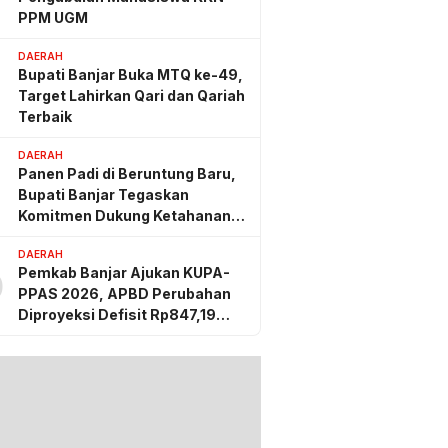
PPM UGM
DAERAH
Bupati Banjar Buka MTQ ke-49,
Target Lahirkan Qari dan Qariah
Terbaik
DAERAH
Panen Padi di Beruntung Baru,
Bupati Banjar Tegaskan
Komitmen Dukung Ketahanan
Pangan
DAERAH
Pemkab Banjar Ajukan KUPA-
0
PPAS 2026, APBD Perubahan
Diproyeksi Defisit Rp847,19
Miliar