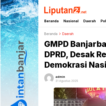
liputan24.net
Beranda
Nasional
Daerah
Pol
Beranda
Daerah
GMPD Banjarbar
DPRD, Desak Re
Demokrasi Nasi
admin
31 Agustus 2025