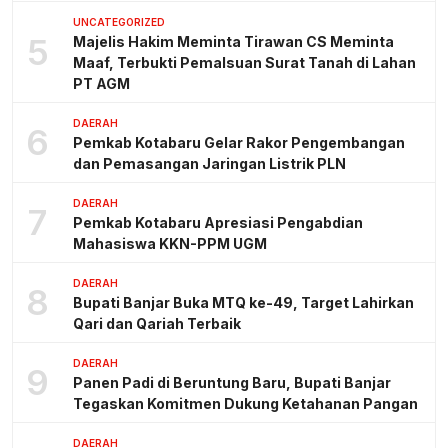
UNCATEGORIZED
5
Majelis Hakim Meminta Tirawan CS Meminta
Maaf, Terbukti Pemalsuan Surat Tanah di Lahan
PT AGM
DAERAH
6
Pemkab Kotabaru Gelar Rakor Pengembangan
dan Pemasangan Jaringan Listrik PLN
DAERAH
7
Pemkab Kotabaru Apresiasi Pengabdian
Mahasiswa KKN-PPM UGM
DAERAH
8
Bupati Banjar Buka MTQ ke-49, Target Lahirkan
Qari dan Qariah Terbaik
DAERAH
9
Panen Padi di Beruntung Baru, Bupati Banjar
Tegaskan Komitmen Dukung Ketahanan Pangan
DAERAH