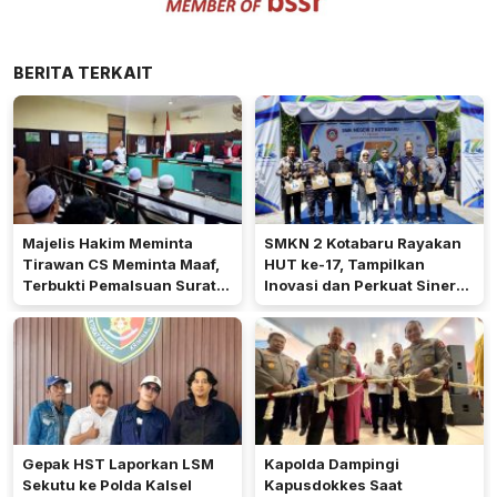
BERITA TERKAIT
Majelis Hakim Meminta
SMKN 2 Kotabaru Rayakan
Tirawan CS Meminta Maaf,
HUT ke-17, Tampilkan
Terbukti Pemalsuan Surat
Inovasi dan Perkuat Sinergi
Tanah di Lahan PT AGM
dengan Masyarakat
Gepak HST Laporkan LSM
Kapolda Dampingi
Sekutu ke Polda Kalsel
Kapusdokkes Saat