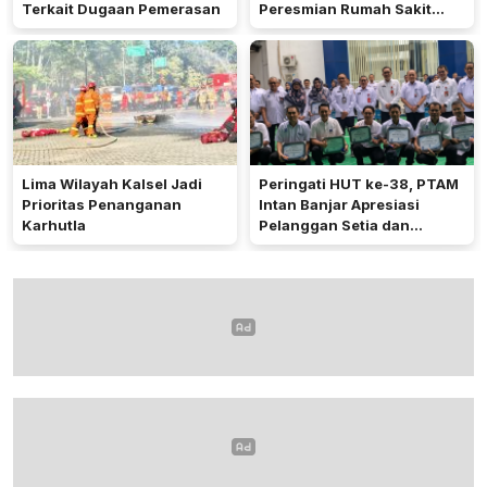
Terkait Dugaan Pemerasan
Peresmian Rumah Sakit
Bhayangkara Dr Yusuf
Wibisono Banjarbaru
Lima Wilayah Kalsel Jadi
Peringati HUT ke-38, PTAM
Prioritas Penanganan
Intan Banjar Apresiasi
Karhutla
Pelanggan Setia dan
Karyawan 20 Tahun
Mengabdi