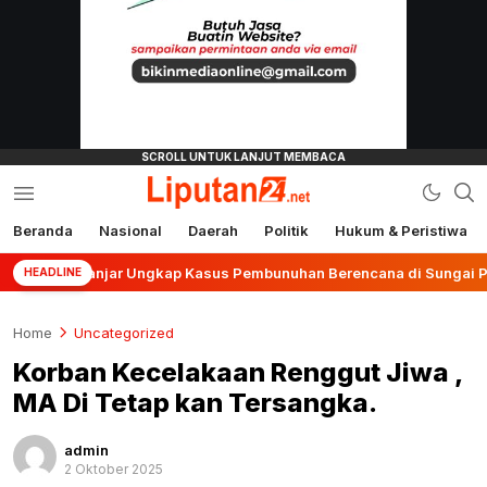
Beranda
Nasional
Daerah
Politik
Hukum & Peristiwa
liputan24.net
es Banjar Ungkap Kasus Pembunuhan Berencana di Sungai Pinang
HEADLINE
Home
Uncategorized
Korban Kecelakaan Renggut Jiwa ,
MA Di Tetap kan Tersangka.
admin
2 Oktober 2025