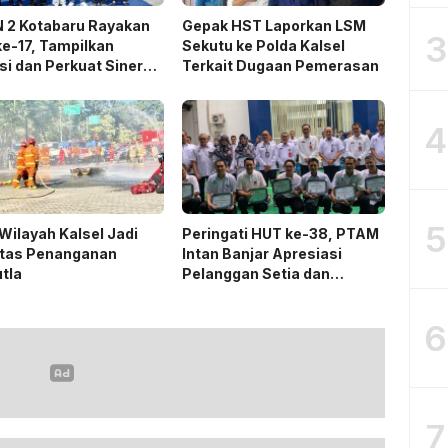
 2 Kotabaru Rayakan
Gepak HST Laporkan LSM
3
e-17, Tampilkan
Sekutu ke Polda Kalsel
si dan Perkuat Sinergi
Terkait Dugaan Pemerasan
an Masyarakat
4
5
Wilayah Kalsel Jadi
Peringati HUT ke-38, PTAM
itas Penanganan
Intan Banjar Apresiasi
tla
Pelanggan Setia dan
Karyawan 20 Tahun
Mengabdi
6
7