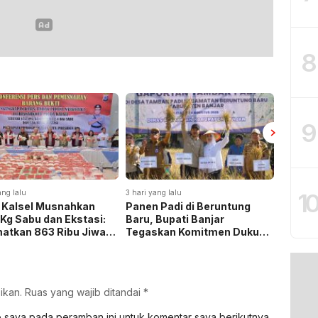
8
9
ang lalu
3 hari yang lalu
3 hari yan
1
 Kalsel Musnahkan
Panen Padi di Beruntung
Pemkab
 Kg Sabu dan Ekstasi:
Baru, Bupati Banjar
Pengab
atkan 863 Ribu Jiwa
Tegaskan Komitmen Dukung
KKN-P
emat Biaya Rehab Rp.
Ketahanan Pangan
iliun
ikan.
Ruas yang wajib ditandai
*
b saya pada peramban ini untuk komentar saya berikutnya.