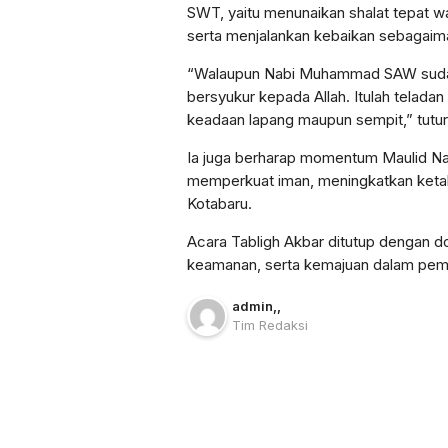
SWT, yaitu menunaikan shalat tepat w
serta menjalankan kebaikan sebagaima
“Walaupun Nabi Muhammad SAW sudah d
bersyukur kepada Allah. Itulah teladan
keadaan lapang maupun sempit,” tutu
Ia juga berharap momentum Maulid N
memperkuat iman, meningkatkan ketak
Kotabaru.
Acara Tabligh Akbar ditutup dengan d
keamanan, serta kemajuan dalam pe
admin
,
,
Tim Redaksi