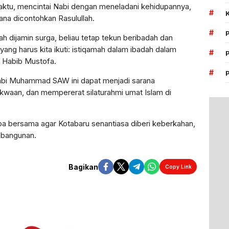
aktu, mencintai Nabi dengan meneladani kehidupannya,
#
na dicontohkan Rasulullah.
#
ijamin surga, beliau tetap tekun beribadah dan
 yang harus kita ikuti: istiqamah dalam ibadah dalam
#
r Habib Mustofa.
#
abi Muhammad SAW ini dapat menjadi sarana
waan, dan mempererat silaturahmi umat Islam di
oa bersama agar Kotabaru senantiasa diberi keberkahan,
mbangunan.
Bagikan
Copy Link