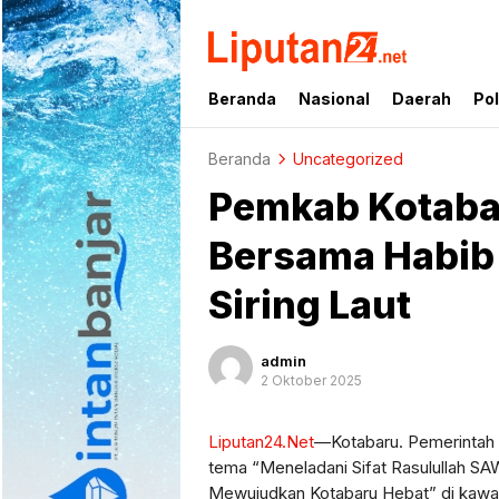
liputan24.net
Beranda
Nasional
Daerah
Pol
Beranda
Uncategorized
Pemkab Kotabar
Bersama Habib 
Siring Laut
admin
2 Oktober 2025
Liputan24.Net
—Kotabaru. Pemerintah 
tema “Meneladani Sifat Rasulullah SA
Mewujudkan Kotabaru Hebat” di kawas