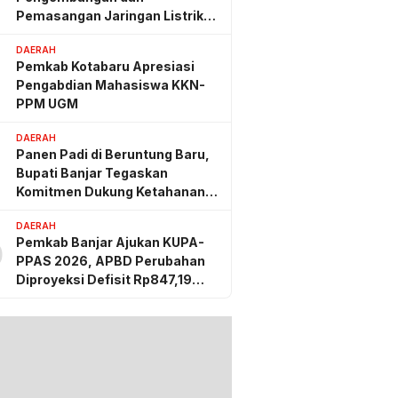
Pemasangan Jaringan Listrik
PLN
DAERAH
Pemkab Kotabaru Apresiasi
Pengabdian Mahasiswa KKN-
PPM UGM
DAERAH
Panen Padi di Beruntung Baru,
Bupati Banjar Tegaskan
Komitmen Dukung Ketahanan
Pangan
DAERAH
Pemkab Banjar Ajukan KUPA-
g lalu
0
 Kotabaru Apresiasi
PPAS 2026, APBD Perubahan
dian Mahasiswa
Diproyeksi Defisit Rp847,19
PM UGM
Miliar