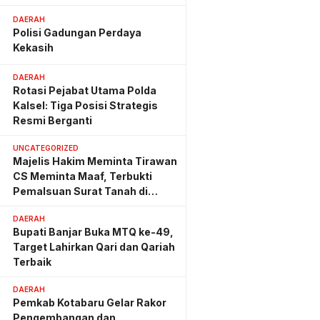
Hemat Biaya Rehab Rp. 4,3
Triliun
DAERAH
Polisi Gadungan Perdaya
Kekasih
DAERAH
Rotasi Pejabat Utama Polda
Kalsel: Tiga Posisi Strategis
Resmi Berganti
UNCATEGORIZED
Majelis Hakim Meminta Tirawan
CS Meminta Maaf, Terbukti
Pemalsuan Surat Tanah di
Lahan PT AGM
DAERAH
Bupati Banjar Buka MTQ ke-49,
Target Lahirkan Qari dan Qariah
Terbaik
DAERAH
Pemkab Kotabaru Gelar Rakor
Pengembangan dan