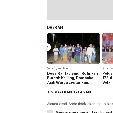
DAERAH
10 jam yang lalu
3 hari y
Desa Rantau Bujur Rutinkan
Polda
Burdah Keliling, Pambakal
172,4
Ajak Warga Lestarikan
Selam
Tradisi Keagamaan
dan H
4,3 Tr
TINGGALKAN BALASAN
Alamat email Anda tidak akan dipublikas
Simpan nama, email, dan situs we