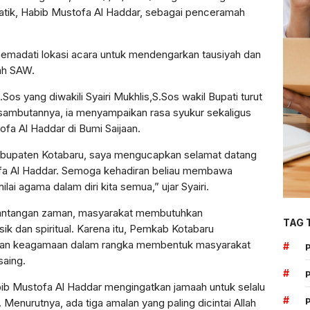
atik, Habib Mustofa Al Haddar, sebagai penceramah
memadati lokasi acara untuk mendengarkan tausiyah dan
lah SAW.
os yang diwakili Syairi Mukhlis,S.Sos wakil Bupati turut
 sambutannya, ia menyampaikan rasa syukur sekaligus
fa Al Haddar di Bumi Saijaan.
abupaten Kotabaru, saya mengucapkan selamat datang
ofa Al Haddar. Semoga kehadiran beliau membawa
ai agama dalam diri kita semua,” ujar Syairi.
 tantangan zaman, masyarakat membutuhkan
TAG 
k dan spiritual. Karena itu, Pemkab Kotabaru
tan keagamaan dalam rangka membentuk masyarakat
#
saing.
#
bib Mustofa Al Haddar mengingatkan jamaah untuk selalu
#
Menurutnya, ada tiga amalan yang paling dicintai Allah