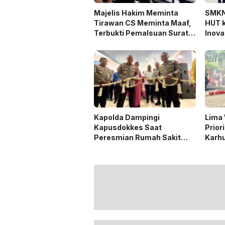
Majelis Hakim Meminta
SMKN
Tirawan CS Meminta Maaf,
HUT k
Terbukti Pemalsuan Surat
Inova
Tanah di Lahan PT AGM
deng
Kapolda Dampingi
Lima 
Kapusdokkes Saat
Prior
Peresmian Rumah Sakit
Karhu
Bhayangkara Dr Yusuf
Wibisono Banjarbaru