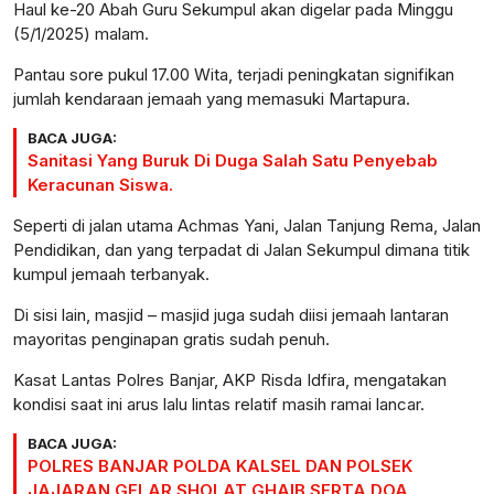
Haul ke-20 Abah Guru Sekumpul akan digelar pada Minggu
(5/1/2025) malam.
Pantau sore pukul 17.00 Wita, terjadi peningkatan signifikan
jumlah kendaraan jemaah yang memasuki Martapura.
BACA JUGA:
Sanitasi Yang Buruk Di Duga Salah Satu Penyebab
Keracunan Siswa.
Seperti di jalan utama Achmas Yani, Jalan Tanjung Rema, Jalan
Pendidikan, dan yang terpadat di Jalan Sekumpul dimana titik
kumpul jemaah terbanyak.
Di sisi lain, masjid – masjid juga sudah diisi jemaah lantaran
mayoritas penginapan gratis sudah penuh.
Kasat Lantas Polres Banjar, AKP Risda Idfira, mengatakan
kondisi saat ini arus lalu lintas relatif masih ramai lancar.
BACA JUGA:
POLRES BANJAR POLDA KALSEL DAN POLSEK
JAJARAN GELAR SHOLAT GHAIB SERTA DOA