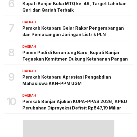
6
Bupati Banjar Buka MTQ ke-49, Target Lahirkan
Qari dan Qariah Terbaik
DAERAH
7
Pemkab Kotabaru Gelar Rakor Pengembangan
dan Pemasangan Jaringan Listrik PLN
DAERAH
8
Panen Padi di Beruntung Baru, Bupati Banjar
Tegaskan Komitmen Dukung Ketahanan Pangan
DAERAH
9
Pemkab Kotabaru Apresiasi Pengabdian
Mahasiswa KKN-PPM UGM
DAERAH
10
Pemkab Banjar Ajukan KUPA-PPAS 2026, APBD
Perubahan Diproyeksi Defisit Rp847,19 Miliar