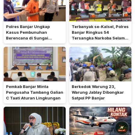
Polres Banjar Ungkap
Terbanyak se-Kalsel, Polres
Kasus Pembunuhan
Banjar Ringkus 54
Berencana di Sungai
Tersangka Narkoba Selama
Pinang
Operasi Antik 2026
Pemkab Banjar Minta
Berkedok Warung 23,
Pengusaha Tambang Galian
Warung Jablay Dibongkar
C Taati Aturan Lingkungan
Satpol PP Banjar