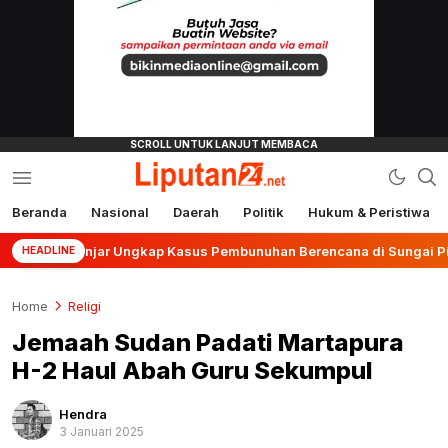
Beranda
Nasional
Daerah
Politik
Hukum & Peristiwa
liputan24.net
s Banjar Ungkap Kasus Pembunuhan Berencana di Sungai Pinang
HEADLINE
Home
Religi
Jemaah Sudan Padati Martapura
H-2 Haul Abah Guru Sekumpul
Hendra
3 Januari 2025