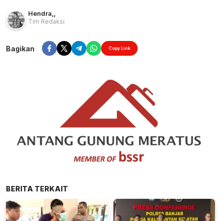
Hendra
,
,
Tim Redaksi
Bagikan
Copy Link
BERITA TERKAIT