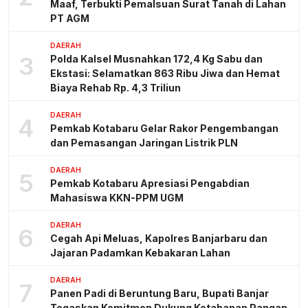
Maaf, Terbukti Pemalsuan Surat Tanah di Lahan
PT AGM
DAERAH
3
Polda Kalsel Musnahkan 172,4 Kg Sabu dan
Ekstasi: Selamatkan 863 Ribu Jiwa dan Hemat
Biaya Rehab Rp. 4,3 Triliun
DAERAH
4
Pemkab Kotabaru Gelar Rakor Pengembangan
dan Pemasangan Jaringan Listrik PLN
DAERAH
5
Pemkab Kotabaru Apresiasi Pengabdian
Mahasiswa KKN-PPM UGM
DAERAH
6
Cegah Api Meluas, Kapolres Banjarbaru dan
Jajaran Padamkan Kebakaran Lahan
DAERAH
7
Panen Padi di Beruntung Baru, Bupati Banjar
Tegaskan Komitmen Dukung Ketahanan Pangan