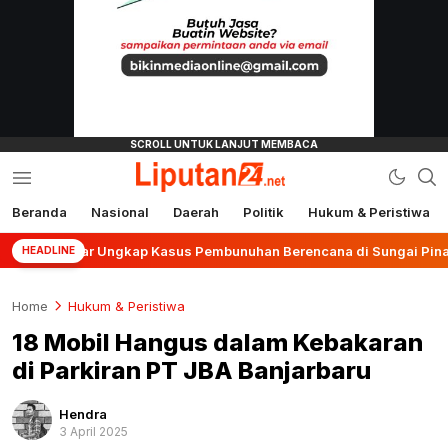
Beranda
Nasional
Daerah
Politik
Hukum & Peristiwa
liputan24.net
Banjar Ungkap Kasus Pembunuhan Berencana di Sungai Pinang
HEADLINE
Home
Hukum & Peristiwa
18 Mobil Hangus dalam Kebakaran
di Parkiran PT JBA Banjarbaru
Hendra
3 April 2025