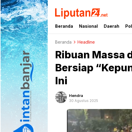
liputan24.net
Beranda
Nasional
Daerah
Pol
Beranda
Headline
Ribuan Massa d
Bersiap “Kepun
Ini
Hendra
30 Agustus 2025