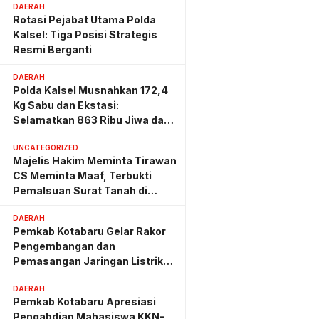
DAERAH
Rotasi Pejabat Utama Polda
Kalsel: Tiga Posisi Strategis
Resmi Berganti
DAERAH
Polda Kalsel Musnahkan 172,4
Kg Sabu dan Ekstasi:
Selamatkan 863 Ribu Jiwa dan
Hemat Biaya Rehab Rp. 4,3
UNCATEGORIZED
Triliun
Majelis Hakim Meminta Tirawan
CS Meminta Maaf, Terbukti
Pemalsuan Surat Tanah di
Lahan PT AGM
DAERAH
Pemkab Kotabaru Gelar Rakor
Pengembangan dan
Pemasangan Jaringan Listrik
PLN
DAERAH
Pemkab Kotabaru Apresiasi
Pengabdian Mahasiswa KKN-