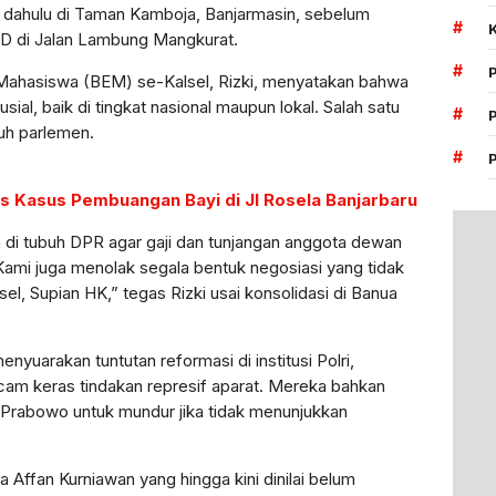
h dahulu di Taman Kamboja, Banjarmasin, sebelum
#
D di Jalan Lambung Mangkurat.
#
 Mahasiswa (BEM) se-Kalsel, Rizki, menyatakan bahwa
ial, baik di tingkat nasional maupun lokal. Salah satu
#
buh parlemen.
#
s Kasus Pembuangan Bayi di Jl Rosela Banjarbaru
 di tubuh DPR agar gaji dan tunjangan anggota dewan
 Kami juga menolak segala bentuk negosiasi yang tidak
el, Supian HK,” tegas Rizki usai konsolidasi di Banua
menyuarakan tuntutan reformasi di institusi Polri,
am keras tindakan represif aparat. Mereka bahkan
t Prabowo untuk mundur jika tidak menunjukkan
Affan Kurniawan yang hingga kini dinilai belum