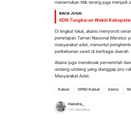
menemukan titik terang juga menjadi 
BACA JUGA:
SDN Tungkaran Wakili Kabupaten
Di tingkat lokal, aliansi menyoroti 
penetapan Taman Nasional Meratus 
masyarakat adat, menuntut penghentian
perkebunan sawit di berbagai daerah.
Aliansi juga mendesak pemerintah da
undang-undang yang dianggap pro-ra
Masyarakat Adat.
Kalsel
DPRD Kalsel
Demo
M
Hendra
,
,
Tim Redaksi