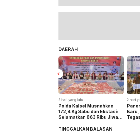
DAERAH
2 hari yang lalu
2 hari y
Polda Kalsel Musnahkan
Panen
172,4 Kg Sabu dan Ekstasi:
Baru,
Selamatkan 863 Ribu Jiwa
Tega
dan Hemat Biaya Rehab Rp.
Keta
4,3 Triliun
TINGGALKAN BALASAN