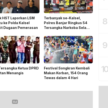
k HST Laporkan LSM
Terbanyak se-Kalsel,
8
u ke Polda Kalsel
Polres Banjar Ringkus 54
ait Dugaan Pemerasan
Tersangka Narkoba Selama
Operasi Antik 2026
9
1
 Tersangka Ketua DPRD
Festival Songkran Kembali
tan Menangis
Makan Korban, 154 Orang
Tewas dalam 4 Hari