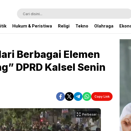
itik
Hukum & Peristiwa
Religi
Tekno
Olahraga
Ekono
ari Berbagai Elemen
g” DPRD Kalsel Senin
Copy Link
Perbesar