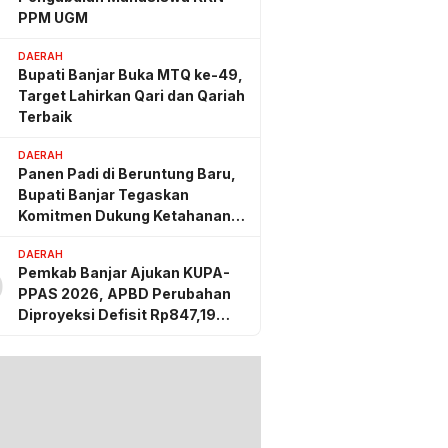
PPM UGM
DAERAH
Bupati Banjar Buka MTQ ke-49,
Target Lahirkan Qari dan Qariah
Terbaik
DAERAH
Panen Padi di Beruntung Baru,
Bupati Banjar Tegaskan
Komitmen Dukung Ketahanan
Pangan
DAERAH
Pemkab Banjar Ajukan KUPA-
0
PPAS 2026, APBD Perubahan
Diproyeksi Defisit Rp847,19
Miliar