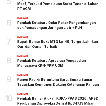
5
Maaf, Terbukti Pemalsuan Surat Tanah di Lahan
PT AGM
DAERAH
6
Pemkab Kotabaru Gelar Rakor Pengembangan
dan Pemasangan Jaringan Listrik PLN
DAERAH
7
Bupati Banjar Buka MTQ ke-49, Target Lahirkan
Qari dan Qariah Terbaik
DAERAH
8
Pemkab Kotabaru Apresiasi Pengabdian
Mahasiswa KKN-PPM UGM
DAERAH
9
Panen Padi di Beruntung Baru, Bupati Banjar
Tegaskan Komitmen Dukung Ketahanan Pangan
DAERAH
10
Pemkab Banjar Ajukan KUPA-PPAS 2026, APBD
Perubahan Diproyeksi Defisit Rp847,19 Miliar