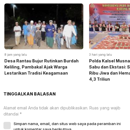
8 jam yang lalu
3 hari yang lalu
Desa Rantau Bujur Rutinkan Burdah
Polda Kalsel Musna
Keliling, Pambakal Ajak Warga
Sabu dan Ekstasi: 
Lestarikan Tradisi Keagamaan
Ribu Jiwa dan Hema
4,3 Triliun
TINGGALKAN BALASAN
Alamat email Anda tidak akan dipublikasikan.
Ruas yang wajib
ditandai
*
Simpan nama, email, dan situs web saya pada peramban ini
untuk komentar saya berikutnya.