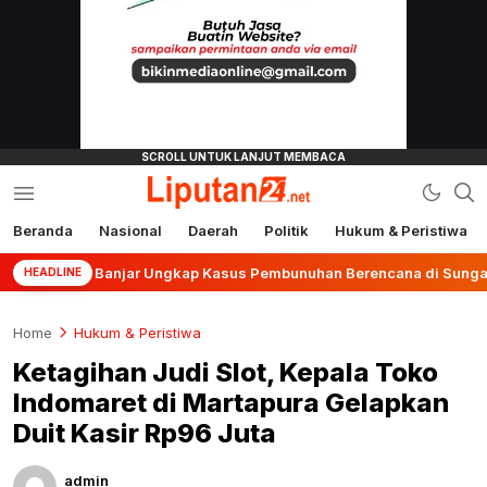
Beranda
Nasional
Daerah
Politik
Hukum & Peristiwa
liputan24.net
olres Banjar Ungkap Kasus Pembunuhan Berencana di Sungai Pinan
HEADLINE
Home
Hukum & Peristiwa
Ketagihan Judi Slot, Kepala Toko
Indomaret di Martapura Gelapkan
Duit Kasir Rp96 Juta
admin