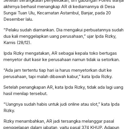
Setelah serangkaian penyelidikan, tim gabungan Polres Banjar
akhirnya berhasil menangkap AR di kediamannya di Desa
Sungai Tuan Ulu, Kecamatan Astambul, Banjar, pada 20
Desember lalu.
“Pelaku sudah diamankan. Dia mengakui perbuatannya sudah
dua kali menggelapkan uang perusahaan,” ujar Ipda Rizky,
Kamis (28/12).
Ipda Rizky mengatakan, AR sebagai kepala toko bertugas
menyetor duit kasir ke perusahaan namun tidak ia setorkan.
“Ada jam tertentu tiap hari ia harus menyetorkan duit ke
perusahaan, tapi malah dibawah kabur,” kata Ipda Rizky.
Setelah penangkapan AR, kata Ipda Rizky, tidak ada lagi uang
hasil menilap tersebut.
“Uangnya sudah habis untuk judi online atau slot,” kata Ipda
Rizky.
Rizky menambahkan, AR jadi tersangka melanggar pasal
penggelapan dalam jabatan, yaitu pasal 374 KHUP. Adapun