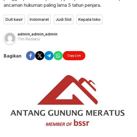
ancaman hukuman paling lama 5 tahun penjara.
Duit kasir
Indomaret
Judi Slot
Kepala toko
admin
,
admin
,
admin
Tim Redaksi
Bagikan
Copy Link