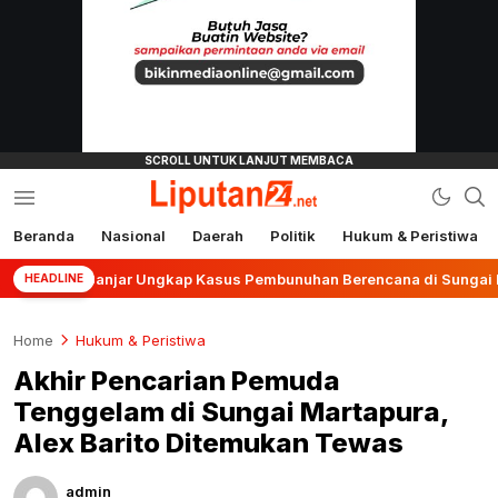
Beranda
Nasional
Daerah
Politik
Hukum & Peristiwa
liputan24.net
res Banjar Ungkap Kasus Pembunuhan Berencana di Sungai Pinang
HEADLINE
Home
Hukum & Peristiwa
Akhir Pencarian Pemuda
Tenggelam di Sungai Martapura,
Alex Barito Ditemukan Tewas
admin