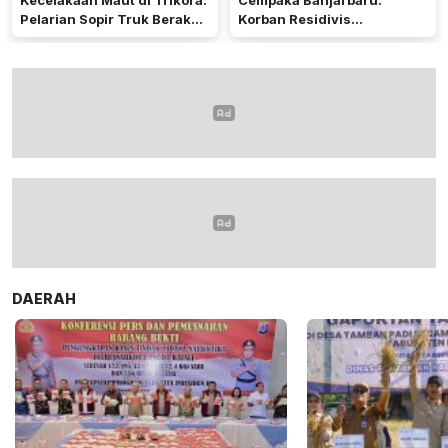
Kecelakaan Maut di Trikora:
Cempaka Banjarbaru:
Pelarian Sopir Truk Berakhir
Korban Residivis
di Kalteng
Pembunuhan
DAERAH