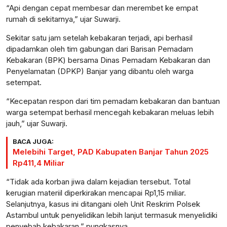
“Api dengan cepat membesar dan merembet ke empat
rumah di sekitarnya,” ujar Suwarji.
Sekitar satu jam setelah kebakaran terjadi, api berhasil
dipadamkan oleh tim gabungan dari Barisan Pemadam
Kebakaran (BPK) bersama Dinas Pemadam Kebakaran dan
Penyelamatan (DPKP) Banjar yang dibantu oleh warga
setempat.
“Kecepatan respon dari tim pemadam kebakaran dan bantuan
warga setempat berhasil mencegah kebakaran meluas lebih
jauh,” ujar Suwarji.
BACA JUGA:
Melebihi Target, PAD Kabupaten Banjar Tahun 2025
Rp411,4 Miliar
“Tidak ada korban jiwa dalam kejadian tersebut. Total
kerugian materiil diperkirakan mencapai Rp1,15 miliar.
Selanjutnya, kasus ini ditangani oleh Unit Reskrim Polsek
Astambul untuk penyelidikan lebih lanjut termasuk menyelidiki
penyebab kebakaran,” pungkasnya.