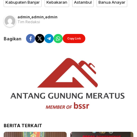
Kabupaten Banjar
Kebakaran
Astambul
Banua Anayar
admin
,
admin
,
admin
Tim Redaksi
Bagikan
Copy Link
BERITA TERKAIT