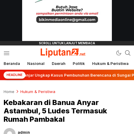
Beranda
Nasional
Daerah
Politik
Hukum & Peristiwa
liputan24.net
es Banjar Ungkap Kasus Pembunuhan Berencana di Sungai Pinang
HEADLINE
Home
Hukum & Peristiwa
Kebakaran di Banua Anyar
Astambul, 5 Ludes Termasuk
Rumah Pambakal
admin