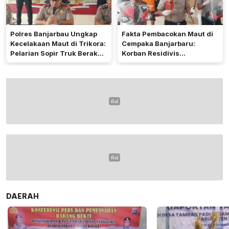
Polres Banjarbau Ungkap
Fakta Pembacokan Maut di
Kecelakaan Maut di Trikora:
Cempaka Banjarbaru:
Pelarian Sopir Truk Berakhir
Korban Residivis
di Kalteng
Pembunuhan
DAERAH