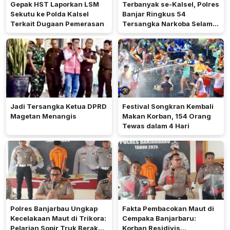
Gepak HST Laporkan LSM
Terbanyak se-Kalsel, Polres
Sekutu ke Polda Kalsel
Banjar Ringkus 54
Terkait Dugaan Pemerasan
Tersangka Narkoba Selama
Operasi Antik 2026
Jadi Tersangka Ketua DPRD
Festival Songkran Kembali
Magetan Menangis
Makan Korban, 154 Orang
Tewas dalam 4 Hari
Polres Banjarbau Ungkap
Fakta Pembacokan Maut di
Kecelakaan Maut di Trikora:
Cempaka Banjarbaru:
Pelarian Sopir Truk Berakhir
Korban Residivis