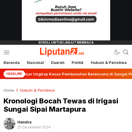
Beranda
Nasional
Daerah
Politik
Hukum & Peristiwa
liputan24.net
s Banjar Ungkap Kasus Pembunuhan Berencana di Sungai Pinang
HEADLINE
Home
Hukum & Peristiwa
Kronologi Bocah Tewas di Irigasi
Sungai Sipai Martapura
Hendra
25 Desember 2024