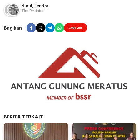
Nurul
,
Hendra
,
Tim Redaksi
Bagikan
Copy Link
BERITA TERKAIT