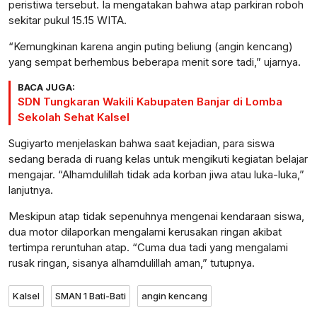
peristiwa tersebut. Ia mengatakan bahwa atap parkiran roboh
sekitar pukul 15.15 WITA.
“Kemungkinan karena angin puting beliung (angin kencang)
yang sempat berhembus beberapa menit sore tadi,” ujarnya.
BACA JUGA:
SDN Tungkaran Wakili Kabupaten Banjar di Lomba
Sekolah Sehat Kalsel
Sugiyarto menjelaskan bahwa saat kejadian, para siswa
sedang berada di ruang kelas untuk mengikuti kegiatan belajar
mengajar. “Alhamdulillah tidak ada korban jiwa atau luka-luka,”
lanjutnya.
Meskipun atap tidak sepenuhnya mengenai kendaraan siswa,
dua motor dilaporkan mengalami kerusakan ringan akibat
tertimpa reruntuhan atap. “Cuma dua tadi yang mengalami
rusak ringan, sisanya alhamdulillah aman,” tutupnya.
Kalsel
SMAN 1 Bati-Bati
angin kencang