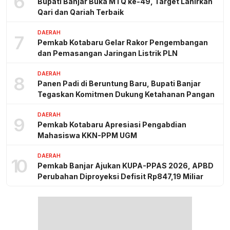
6
Bupati Banjar Buka MTQ ke-49, Target Lahirkan
Qari dan Qariah Terbaik
DAERAH
7
Pemkab Kotabaru Gelar Rakor Pengembangan
dan Pemasangan Jaringan Listrik PLN
DAERAH
8
Panen Padi di Beruntung Baru, Bupati Banjar
Tegaskan Komitmen Dukung Ketahanan Pangan
DAERAH
9
Pemkab Kotabaru Apresiasi Pengabdian
Mahasiswa KKN-PPM UGM
DAERAH
10
Pemkab Banjar Ajukan KUPA-PPAS 2026, APBD
Perubahan Diproyeksi Defisit Rp847,19 Miliar