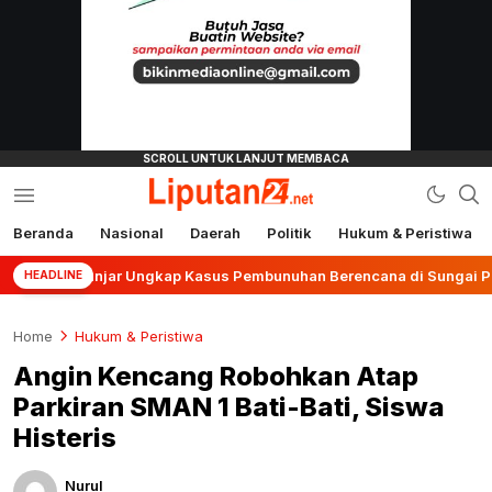
Beranda
Nasional
Daerah
Politik
Hukum & Peristiwa
liputan24.net
es Banjar Ungkap Kasus Pembunuhan Berencana di Sungai Pinang
HEADLINE
Home
Hukum & Peristiwa
Angin Kencang Robohkan Atap
Parkiran SMAN 1 Bati-Bati, Siswa
Histeris
Nurul