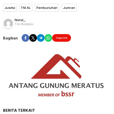
Juwita
TNI AL
Pembunuhan
Jumran
Nurul
,
,
Tim Redaksi
Bagikan
Copy Link
BERITA TERKAIT