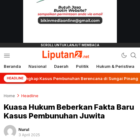
Beranda
Nasional
Daerah
Politik
Hukum & Peristiwa
liputan24.net
r Ungkap Kasus Pembunuhan Berencana di Sungai Pinang
HEADLINE
Home
Headline
Kuasa Hukum Beberkan Fakta Baru
Kasus Pembunuhan Juwita
Nurul
3 April 2025