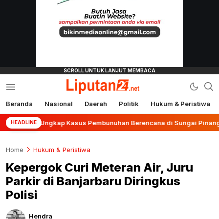
Beranda
Nasional
Daerah
Politik
Hukum & Peristiwa
liputan24.net
njar Ungkap Kasus Pembunuhan Berencana di Sungai Pinang
HEADLINE
Home
Hukum & Peristiwa
Kepergok Curi Meteran Air, Juru
Parkir di Banjarbaru Diringkus
Polisi
Hendra