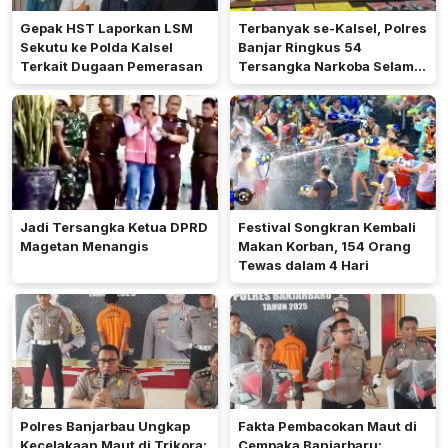
Gepak HST Laporkan LSM
Terbanyak se-Kalsel, Polres
Sekutu ke Polda Kalsel
Banjar Ringkus 54
Terkait Dugaan Pemerasan
Tersangka Narkoba Selama
Operasi Antik 2026
Jadi Tersangka Ketua DPRD
Festival Songkran Kembali
Magetan Menangis
Makan Korban, 154 Orang
Tewas dalam 4 Hari
Polres Banjarbau Ungkap
Fakta Pembacokan Maut di
Kecelakaan Maut di Trikora:
Cempaka Banjarbaru: