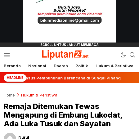
Beranda
Nasional
Daerah
Politik
Hukum & Peristiwa
liputan24.net
ap Kasus Pembunuhan Berencana di Sungai Pinang
Te
HEADLINE
Home
Hukum & Peristiwa
Remaja Ditemukan Tewas
Mengapung di Embung Lukodat,
Ada Luka Tusuk dan Sayatan
Nurul